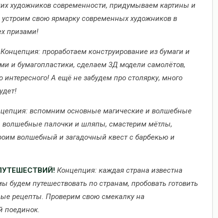
ких художников современности, придумываем картины и
, устроим свою ярмарку современных художников в
ех призами!
Концепция: проработаем конструирование из бумаги и
ми и бумагопластики, сделаем 3Д модели самолётов,
о интересного! А ещё не забудем про столярку, много
удет!
цепция: вспомним основные магические и волшебные
ои волшебные палочки и шляпы, смастерим мётлы,
оим волшебный и загадочный квест с барбекью и
 ПУТЕШЕСТВИЙ!
Концепция: каждая страна известна
 будем путешествовать по странам, пробовать готовить
ные рецепты. Проверим свою смекалку на
й поединок.