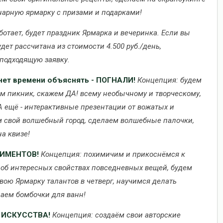
арную ярмарку с призами и подарками!
ботает, будет праздник Ярмарка и вечеринка. Если вы
удет рассчитана из стоимости 4.500 руб./день,
подходящую заявку.
ет времени объяснять - ПОГНАЛИ!
Концепция: будем
им пикник, скажем ДА! всему необычному и творческому,
А ещё - интерактивные презентации от вожатых и
м свой волшебный город, сделаем волшебные палочки,
а квизе!
ИМЕНТОВ!
Концепция: похимичим и прикоснёмся к
об интересных свойствах повседневных вещей, будем
вою Ярмарку талантов в четверг, научимся делать
лаем бомбочки для ванн!
 ИСКУССТВА!
Концепция: создаём свои авторские