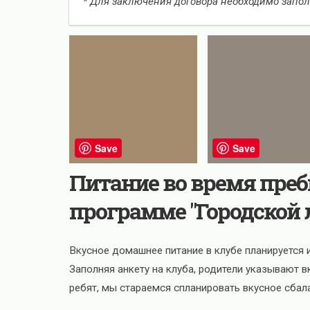
* Для заключения договора необходимо запо
Save
Save
Питание во время преб
программе "Городской 
Вкусное домашнее питание в клубе планируется
Заполняя анкету на клуба, родители указывают 
ребят, мы стараемся спланировать вкусное сбал