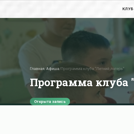
КЛУБ
Главная
/
Афиша
/
Программа клуба "Летний лагерь"
Программа клуба "
Открыта запись