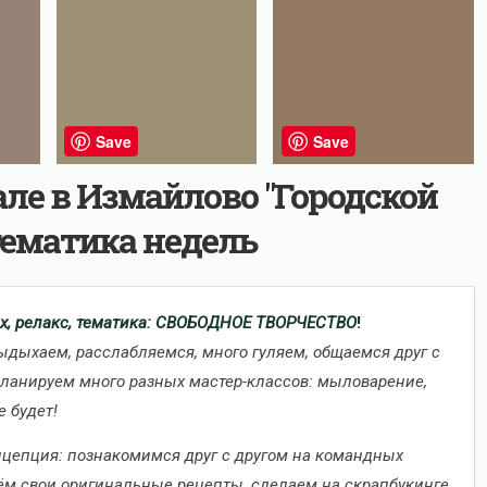
Save
Save
ле в Измайлово "Городской
 тематика недель
х, релакс, тематика: СВОБОДНОЕ ТВОРЧЕСТВО
!
ыдыхаем, расслабляемся, много гуляем, общаемся друг с
Планируем много разных мастер-классов: мыловарение,
е будет!
цепция: познакомимся друг с другом на командных
ём свои оригинальные рецепты, сделаем на скрапбукинге