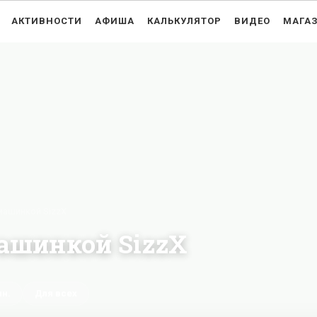
АКТИВНОСТИ
АФИША
КАЛЬКУЛЯТОР
ВИДЕО
МАГА
машинкой SizzX
машинкой SizzX
ин.
Для всех