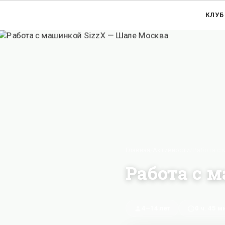
КЛУБ
Главная
/
Активности
/
Работа с 
Работа с 
4–14 лет
0 ч. 45 м