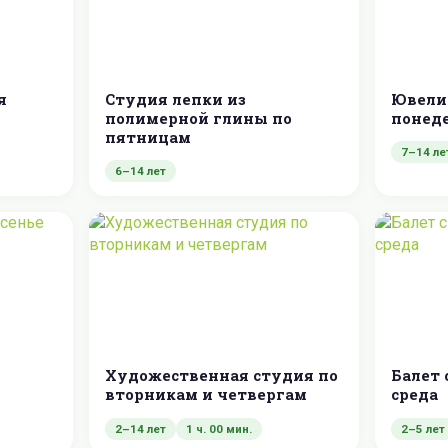
я
Студия лепки из
Ювели
полимерной глины по
понед
пятницам
7–14 ле
6–14 лет
Художественная студия по
Балет 
вторникам и четвергам
среда
2–14 лет
1 ч. 00 мин.
2–5 лет