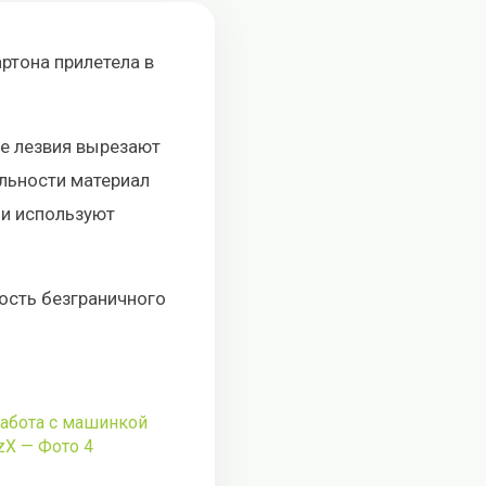
ртона прилетела в
ие лезвия вырезают
ельности материал
 и используют
ость безграничного