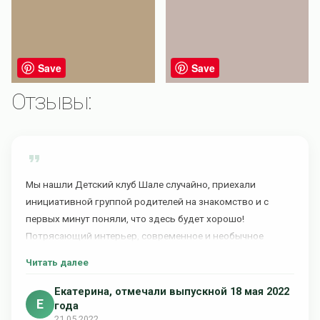
Save
Save
Отзывы:
Мы нашли Детский клуб Шале случайно, приехали
инициативной группой родителей на знакомство и с
первых минут поняли, что здесь будет хорошо!
Потрясающий интерьер, современное и необычное
пространство, квест в парке и фуршет для родителей,
Читать далее
мастер-классы - о чём ещё можно мечтать! Наш
коллектив 20 детей и 23 родителя остались очень
Екатерина, отмечали выпускной 18 мая 2022
Е
довольны организацией! От души будем рекомендовать
года
21.05.2022