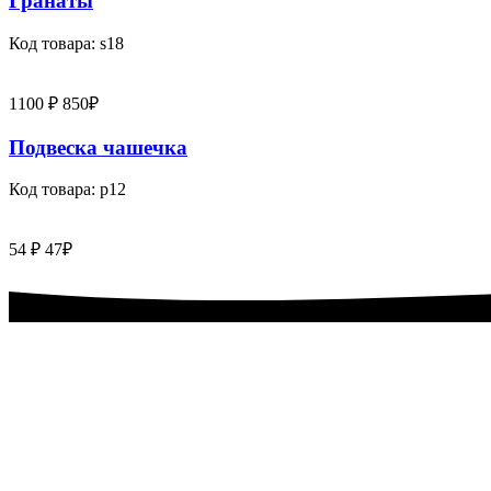
Гранаты
Код товара: s18
1100 ₽
850₽
Подвеска чашечка
Код товара: p12
54 ₽
47₽